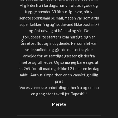
vi gik derfra i lørdags, har vi følt os i gode og
starter
trygge hænder. Vi fik hurtigt svar, når vi
timer var
sendte spørgsmål pr. mail, maden var som altid
noget a
super lækker, ”rigtig” sodavand (ikke post mix)
med dri
og fint udvalg af både øl og vin. De
forudbestilte starters kom hurtigt, og var
anrettet flot og indbydende. Personalet var
søde, smilede og gjorde et stort stykke
arbejde for, at samtlige gæster gik derfra
mætte og tilfredse. Og så må jeg bare sige, at
kr. 269 for alt mad og drikke i 2 timer en lørdag
midt i Aarhus simpelthen er en vanvittig billig
pris!
Vores varmeste anbefalinger herfra og endnu
en gang stor tak til jer, Tapashi!!
Merete