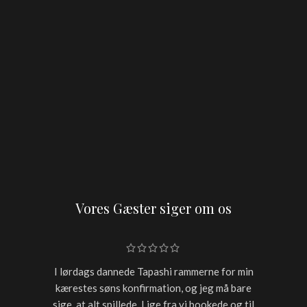
Vores Gæster siger om os
I lørdags dannede Tapashi rammerne for min
Skulle h
kærestes søns konfirmation, og jeg må bare
restaur
sige, at alt spillede. Lige fra vi bookede og til
for sen