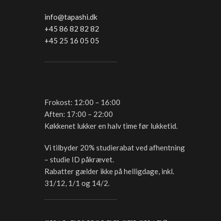
info@tapashi.dk
+45 86 82 82 82
+45 25 16 05 05
Frokost: 12:00 – 16:00
Aften: 17:00 – 22:00
Køkkenet lukker en halv time før lukketid.
Vi tilbyder 20% studierabat ved afhentning
– studie ID påkrævet.
Rabatter gælder ikke på helligdage, inkl.
31/12, 1/1 og 14/2.