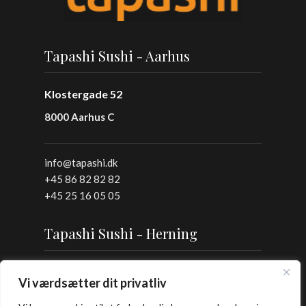
Tapashi Sushi - Aarhus
Klostergade 52
8000 Aarhus C
info@tapashi.dk
+45 86 82 82 82
+45 25 16 05 05
Tapashi Sushi - Herning
Østergade 7A
Vi værdsætter dit privatliv
7400, Herning