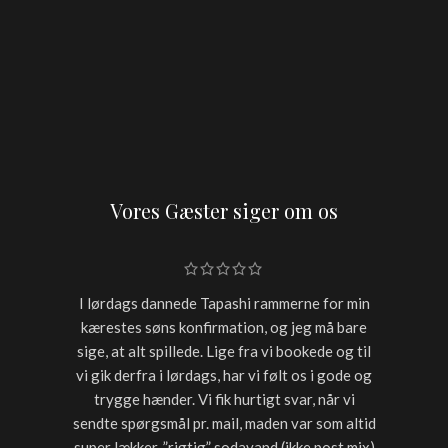
Vores Gæster siger om os
I lørdags dannede Tapashi rammerne for min
Skulle h
kærestes søns konfirmation, og jeg må bare
restaur
sige, at alt spillede. Lige fra vi bookede og til
for sen
vi gik derfra i lørdags, har vi følt os i gode og
starter
trygge hænder. Vi fik hurtigt svar, når vi
timer var
sendte spørgsmål pr. mail, maden var som altid
noget a
super lækker, ”rigtig” sodavand (ikke post mix)
med dri