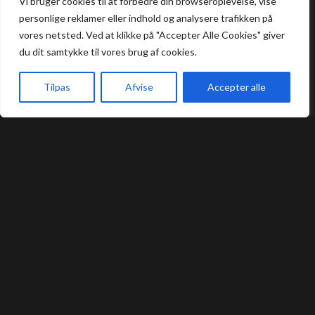
Vi bruger cookies til at forbedre din browseroplevelse, vise
personlige reklamer eller indhold og analysere trafikken på
info@tapashi-herning.dk
vores netsted. Ved at klikke på "Accepter Alle Cookies" giver
+45 25 47 05 05
du dit samtykke til vores brug af cookies.
Tilpas
Afvise
Accepter alle
Åbningstider
Forside
Book bord
Takeaway
Kurv
Menu
Frokost: 12:00 - 16:00
Aften: 17:00 - 22:00
Køkkenet lukker en halv time før lukketid.
Allergi information
Kontakt os hvis du har spørgsmål vedr.
allergene ingredienser i vores retter.