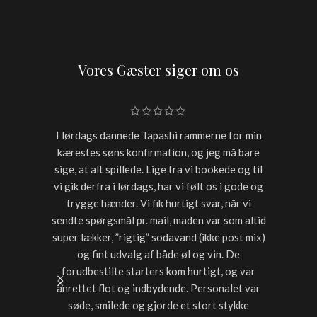
Vores Gæster siger om os
I lørdags dannede Tapashi rammerne for min
Skulle h
kærestes søns konfirmation, og jeg må bare
restaur
sige, at alt spillede. Lige fra vi bookede og til
for sen
vi gik derfra i lørdags, har vi følt os i gode og
starter
trygge hænder. Vi fik hurtigt svar, når vi
timer var
sendte spørgsmål pr. mail, maden var som altid
noget a
super lækker, ”rigtig” sodavand (ikke post mix)
med dri
og fint udvalg af både øl og vin. De
forudbestilte starters kom hurtigt, og var
anrettet flot og indbydende. Personalet var
søde, smilede og gjorde et stort stykke