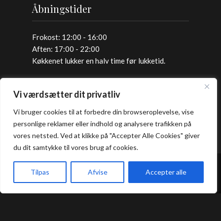
Åbningstider
Frokost: 12:00 - 16:00
Aften: 17:00 - 22:00
Køkkenet lukker en halv time før lukketid.
Allergi information
Vi værdsætter dit privatliv
Vi bruger cookies til at forbedre din browseroplevelse, vise
Kontakt os hvis du har spørgsmål vedr.
personlige reklamer eller indhold og analysere trafikken på
allergene ingredienser i vores retter.
vores netsted. Ved at klikke på "Accepter Alle Cookies" giver
du dit samtykke til vores brug af cookies.
Bord Booking
Tilpas
Afvise
Accepter alle
Takeaway
Forside
Book bord
Takeaway
Kurv
Menu
Handelsbetingelser
Privatlivs- og cookiepolitik