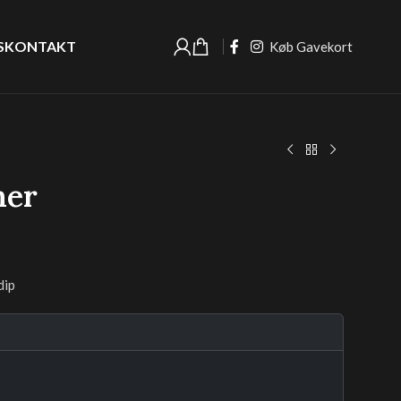
S
KONTAKT
Køb Gavekort
ner
dip