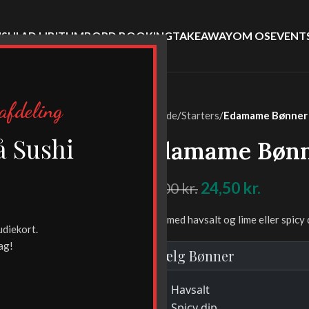
SHI AD LIBITUM
BORD BOOKING
TAKEAWAY
OM OS
EVENT
afdeling
Forside
/
Starters
/
Edamame Bønner
-30%
å Sushi
Edamame Bøn
!
24,50
kr.
35,00
kr.
Lune med havsalt og lime eller spicy 
udiekort.
ag!