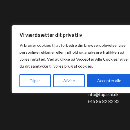
Vi værdsætter dit privatliv
Tapashi Sushi 
Vi bruger cookies til at forbedre din browseroplevelse, vise
Aarhus
personlige reklamer eller indhold og analysere trafikken på
vores netsted. Ved at klikke på "Accepter Alle Cookies" giver
Klostergade 52
du dit samtykke til vores brug af cookies.
8000 Aarhus C
Tilpas
Afvise
Accepter alle
info@tapashi.dk
+45 86 82 82 82
+45 25 16 05 05
Bord Booking
Takeaway