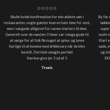
Skulle holde konfirmation for min ældste søn i
By far 
restauranten, nogle gæster kom en halv time for sent,
lækker
men i sørgede alligevel for varme starters til dem.
super
Generelt over de næsten 3 timer var i mega gode til
sushi 
at sørge for at folk fik noget at spise, og lynes
Klart e
hurtige til at komme med drikkevare når de blev
søde, 
bestilt. Det hele smagte perfekt
og in
Kan kun give jer 5 ud af 5
3XX
Troels