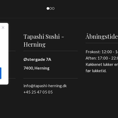
-
Tapashi Sushi -
Åbningstide
Herning
Frokost: 12:00 - 
Aften: 17:00 - 22
Østergade 7A
Køkkenet lukker en
7400, Herning
før lukketid.
info@tapashi-herning.dk
+45 25 47 05 05
Handelsbetingelser
Privatlivs- og cookiepolitik
S