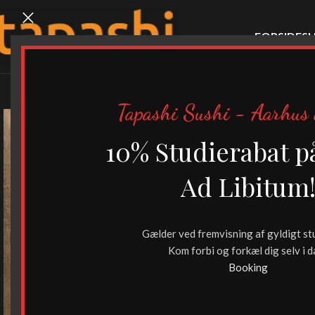
FORSIDE
SU
Tapashi Sushi - Aarhus 
10% Studierabat p
Ad Libitum
Gælder ved fremvisning af gyldigt st
Kom forbi og forkæl dig selv i d
Booking