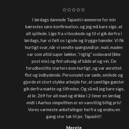
I lørdags dannede Tapashi rammerne for min
kærestes søns konfirmation, og jeg må bare sige, at
alt spillede. Lige fra vi bookede og til vi gik derfra i
lørdags, har vi følt os i gode og trygge hænder. Vi fik
hurtigt svar, når vi sendte spørgsmål pr. mail, maden
var som altid super lækker, ”rigtig” sodavand (ikke
post mix) og fint udvalg af både øl og vin. De
forudbestilte starters kom hurtigt, og var anrettet
flot og indbydende. Personalet var søde, smilede og
gjorde et stort stykke arbejde for, at samtlige gæster
gik derfra mætte og tilfredse. Og så må jeg bare sige,
at kr. 269 for alt mad og drikke i 2 timer en lørdag
midt i Aarhus simpelthen er en vanvittig billig pris!
Vores varmeste anbefalinger herfra og endnu en
gang stor tak til jer, Tapashi!!
Merete