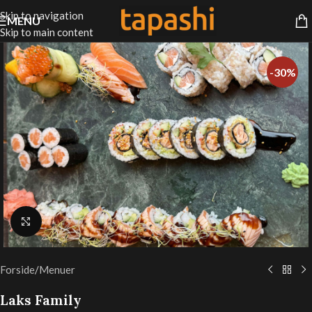
Skip to navigation
MENU
Skip to main content
-30%
Klik for at forstørre
Forside
/
Menuer
Laks Family