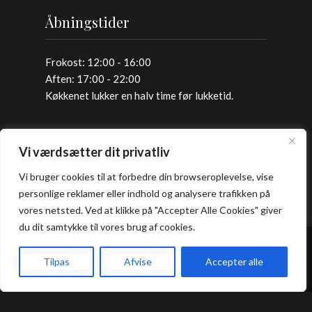
Åbningstider
Frokost: 12:00 - 16:00
Aften: 17:00 - 22:00
Køkkenet lukker en halv time før lukketid.
Allergi information
Vi værdsætter dit privatliv
Vi bruger cookies til at forbedre din browseroplevelse, vise
Kontakt os hvis du har spørgsmål vedr.
personlige reklamer eller indhold og analysere trafikken på
allergene ingredienser i vores retter.
vores netsted. Ved at klikke på "Accepter Alle Cookies" giver
du dit samtykke til vores brug af cookies.
Bord Booking
Tilpas
Afvise
Accepter alle
Takeaway
Forside
Book bord
Takeaway
Kurv
Menu
Handelsbetingelser