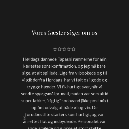
Vores Gæster siger om os
I lørdags dannede Tapashi rammerne for min
Skulle h
kærestes søns konfirmation, og jeg må bare
restaur
sige, at alt spillede. Lige fra vi bookede og til
for sen
vi gik derfra i lørdags, har vi følt os i gode og
starter
trygge hænder. Vi fik hurtigt svar, når vi
timer var
sendte spørgsmål pr. mail, maden var som altid
noget a
super lækker, ”rigtig” sodavand (ikke post mix)
med dri
og fint udvalg af både øl og vin. De
forudbestilte starters kom hurtigt, og var
anrettet flot og indbydende. Personalet var
søde, smilede og gjorde et stort stykke