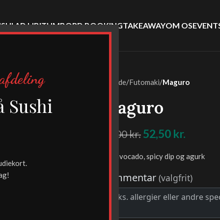
SHI AD LIBITUM
BORD BOOKING
TAKEAWAY
OM OS
EVENT
afdeling
Forside
/
Futomaki
/
Maguro
-30%
å Sushi
Maguro
!
52,50
kr.
75,00
kr.
tun, avocado, spicy dip og agurk
udiekort.
ag!