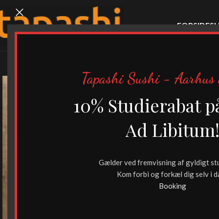
FORSIDE
SU
Tapashi Sushi - Aarhus 
10% Studierabat p
Ad Libitum
Gælder ved fremvisning af gyldigt st
Kom forbi og forkæl dig selv i d
Booking