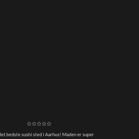
det bedste sushi sted i Aarhus! Maden er super
Super frisk sushi