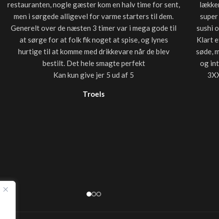
restauranten, nogle gæster kom en halv time for sent,
lækker
men i sørgede alligevel for varme starters til dem.
super
Generelt over de næsten 3 timer var i mega gode til
sushi 
at sørge for at folk fik noget at spise, og lynes
Klart e
hurtige til at komme med drikkevare når de blev
søde, 
bestilt. Det hele smagte perfekt
og in
Kan kun give jer 5 ud af 5
3XX
Troels