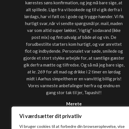
kærestes søns konfirmation, og jeg må bare sige, at
alt spillede. Lige fra vi bookede og til vi gik derfra i
lørdags, har vi følt os i gode og trygge hænder. Vi fik
hurtigt svar, når vi sendte spørgsmål pr. mail, maden
var som altid super lækker, ”rigtig” sodavand (ikke
post mix) og fint udvalg af både øl og vin. De
forudbestilte starters kom hurtigt, og var anrettet
flot og indbydende. Personalet var søde, smilede og
gjorde et stort stykke arbejde for, at samtlige gæster
gik derfra mætte og tilfredse. Og så må jeg bare sige,
at kr. 269 for alt mad og drikke i 2 timer en lørdag
midt i Aarhus simpelthen er en vanvittig billig pris!
Vores varmeste anbefalinger herfra og endnu en
gang stor tak til jer, Tapashi!!
Merete
Vi værdsætter dit privatliv
Vi bruger cookies til at forbedre din browseroplevelse, vise