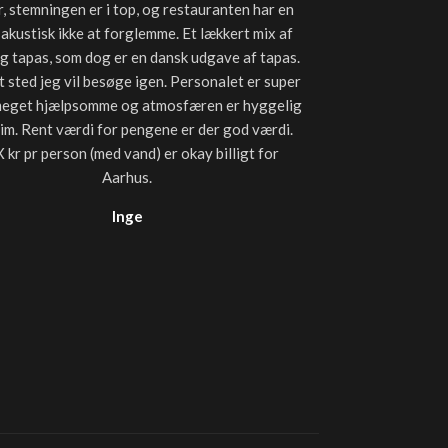
, stemningen er i top, og restauranten har en
plejer at få, så
 akustisk ikke at forglemme. Et lækkert mix af
lækkert. Især sta
og tapas, som dog er en dansk udgave af tapas.
uden olie tilbag
t sted jeg vil besøge igen. Personalet er super
måde let lunet
meget hjælpsomme og atmosfæren er hyggelig
forhold til andre
tim. Rent værdi for pengene er der god værdi.
til 
 kr pr person (med vand) er okay billigt for
Aarhus.
Inge