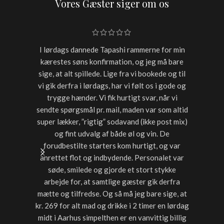
Vores Gæster siger om os
I lørdags dannede Tapashi rammerne for min
Skulle h
kærestes søns konfirmation, og jeg må bare
restaur
sige, at alt spillede. Lige fra vi bookede og til
for sen
vi gik derfra i lørdags, har vi følt os i gode og
starter
trygge hænder. Vi fik hurtigt svar, når vi
timer var
sendte spørgsmål pr. mail, maden var som altid
noget a
super lækker, ”rigtig” sodavand (ikke post mix)
med dri
og fint udvalg af både øl og vin. De
forudbestilte starters kom hurtigt, og var
anrettet flot og indbydende. Personalet var
søde, smilede og gjorde et stort stykke
arbejde for, at samtlige gæster gik derfra
mætte og tilfredse. Og så må jeg bare sige, at
kr. 269 for alt mad og drikke i 2 timer en lørdag
midt i Aarhus simpelthen er en vanvittig billig