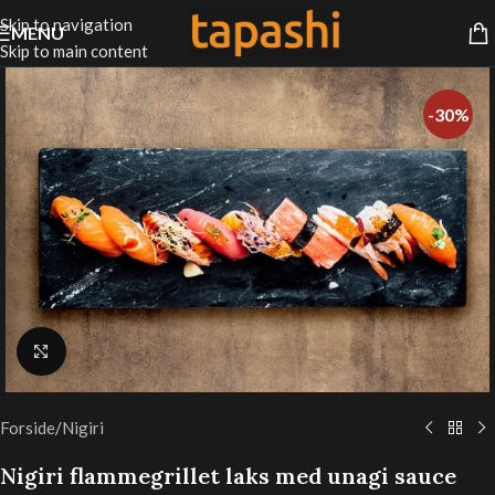
Skip to navigation
MENU
Skip to main content
-30%
Klik for at forstørre
Forside
/
Nigiri
Nigiri flammegrillet laks med unagi sauce