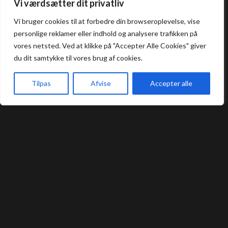
Vi værdsætter dit privatliv
Aften: 17:00 - 22:00
Køkkenet lukker en halv time før lukketid.
Vi bruger cookies til at forbedre din browseroplevelse, vise
personlige reklamer eller indhold og analysere trafikken på
Allergi information
vores netsted. Ved at klikke på "Accepter Alle Cookies" giver
du dit samtykke til vores brug af cookies.
Kontakt os hvis du har spørgsmål vedr.
Tilpas
Afvise
Accepter alle
allergene ingredienser i vores retter.
Forside
Book bord
Takeaway
Kurv
Menu
Bord Booking
Takeaway
Handelsbetingelser
Privatlivs- og cookiepolitik
Smileyrapport
Kontakt