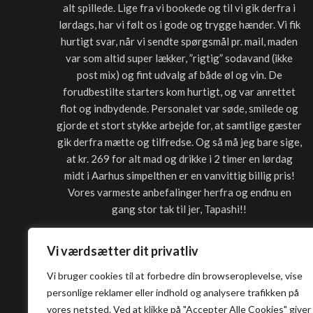
alt spillede. Lige fra vi bookede og til vi gik derfra i
lørdags, har vi følt os i gode og trygge hænder. Vi fik
hurtigt svar, når vi sendte spørgsmål pr. mail, maden
var som altid super lækker, ”rigtig” sodavand (ikke
post mix) og fint udvalg af både øl og vin. De
forudbestilte starters kom hurtigt, og var anrettet
flot og indbydende. Personalet var søde, smilede og
gjorde et stort stykke arbejde for, at samtlige gæster
gik derfra mætte og tilfredse. Og så må jeg bare sige,
at kr. 269 for alt mad og drikke i 2 timer en lørdag
midt i Aarhus simpelthen er en vanvittig billig pris!
Vores varmeste anbefalinger herfra og endnu en
gang stor tak til jer, Tapashi!!
Merete
Vi værdsætter dit privatliv
Vi bruger cookies til at forbedre din browseroplevelse, vise
personlige reklamer eller indhold og analysere trafikken på
vores netsted. Ved at klikke på "Accepter Alle Cookies" giver