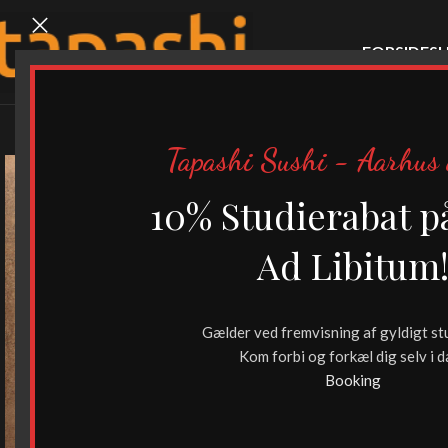
FORSIDE
SU
Tapashi Sushi - Aarhus 
10% Studierabat p
Ad Libitum
Gælder ved fremvisning af gyldigt st
Kom forbi og forkæl dig selv i d
Booking