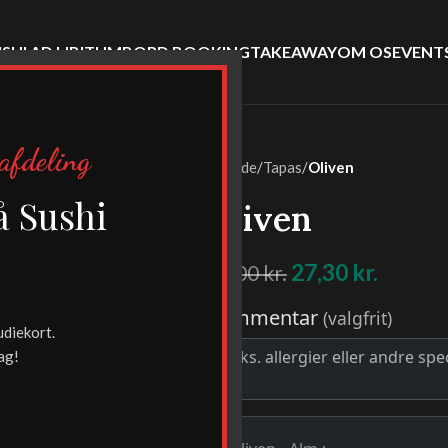
SHI AD LIBITUM
BORD BOOKING
TAKEAWAY
OM OS
EVENT
afdeling
Forside
/
Tapas
/
Oliven
-30%
å Sushi
Oliven
!
27,30
kr.
39,00
kr.
udiekort.
ag!