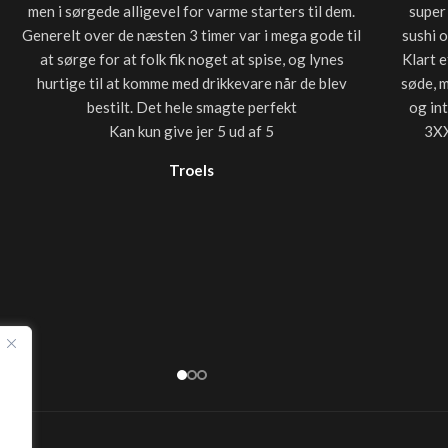
men i sørgede alligevel for varme starters til dem.
super
Generelt over de næsten 3 timer var i mega gode til
sushi 
at sørge for at folk fik noget at spise, og lynes
Klart e
hurtige til at komme med drikkevare når de blev
søde, 
bestilt. Det hele smagte perfekt
og in
Kan kun give jer 5 ud af 5
3XX
Troels