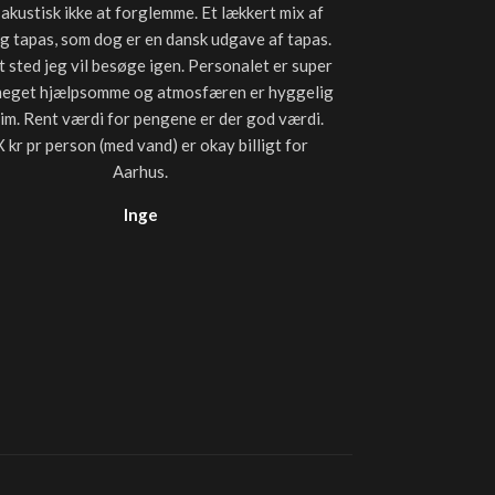
 akustisk ikke at forglemme. Et lækkert mix af
lækkert. Især sta
og tapas, som dog er en dansk udgave af tapas.
uden olie tilbag
t sted jeg vil besøge igen. Personalet er super
måde let lunet
meget hjælpsomme og atmosfæren er hyggelig
forhold til andre
tim. Rent værdi for pengene er der god værdi.
til 
 kr pr person (med vand) er okay billigt for
Aarhus.
Inge