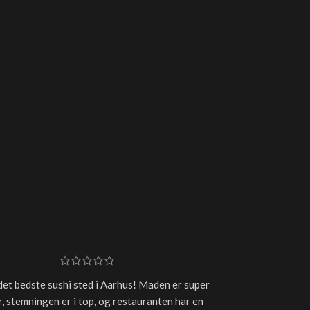
det bedste sushi sted i Aarhus! Maden er super
Super frisk sushi
, stemningen er i top, og restauranten har en
plejer at få, så