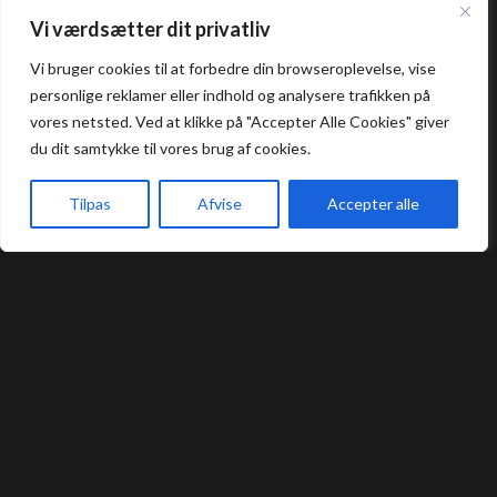
Aften: 17:00 - 22:00
Vi værdsætter dit privatliv
Køkkenet lukker en halv time før lukketid.
Vi bruger cookies til at forbedre din browseroplevelse, vise
personlige reklamer eller indhold og analysere trafikken på
Allergi information
vores netsted. Ved at klikke på "Accepter Alle Cookies" giver
du dit samtykke til vores brug af cookies.
Kontakt os hvis du har spørgsmål vedr.
Tilpas
Afvise
Accepter alle
allergene ingredienser i vores retter.
Forside
Book bord
Takeaway
Kurv
Menu
Bord Booking
Takeaway
Handelsbetingelser
Privatlivs- og cookiepolitik
Smileyrapport
Kontakt