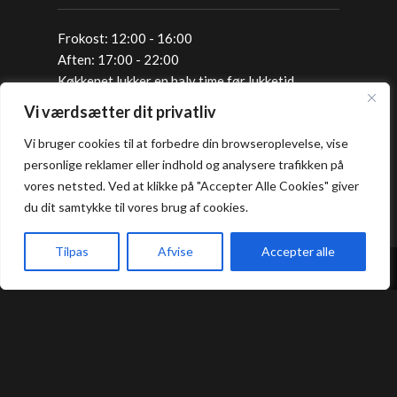
Frokost: 12:00 - 16:00
Aften: 17:00 - 22:00
Køkkenet lukker en halv time før lukketid.
Vi værdsætter dit privatliv
Allergi information
Vi bruger cookies til at forbedre din browseroplevelse, vise
personlige reklamer eller indhold og analysere trafikken på
vores netsted. Ved at klikke på "Accepter Alle Cookies" giver
Kontakt os hvis du har spørgsmål vedr.
du dit samtykke til vores brug af cookies.
allergene ingredienser i vores retter.
Tilpas
Afvise
Accepter alle
Bord Booking
Forside
Book bord
Takeaway
Kurv
Menu
Takeaway
Handelsbetingelser
Privatlivs- og cookiepolitik
Smileyrapport