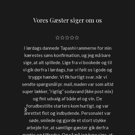
Vores Gæster siger om os
I lørdags dannede Tapashi rammerne for min
Skulle h
kærestes søns konfirmation, og jeg må bare
restaur
sige, at alt spillede. Lige fra vi bookede og til
for sen
vi gik derfra i lørdags, har vi følt os i gode og
starter
trygge hænder. Vi fik hurtigt svar, når vi
timer var
sendte spørgsmål pr. mail, maden var som altid
noget a
super lækker, ”rigtig” sodavand (ikke post mix)
med dri
og fint udvalg af både øl og vin. De
forudbestilte starters kom hurtigt, og var
anrettet flot og indbydende. Personalet var
søde, smilede og gjorde et stort stykke
arbejde for, at samtlige gæster gik derfra
mætte og tilfredse. Og så må jeg bare sige, at