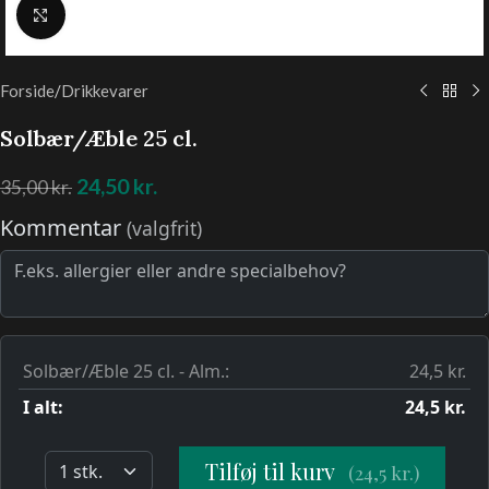
Klik for at forstørre
Forside
/
Drikkevarer
Solbær/Æble 25 cl.
24,50
kr.
35,00
kr.