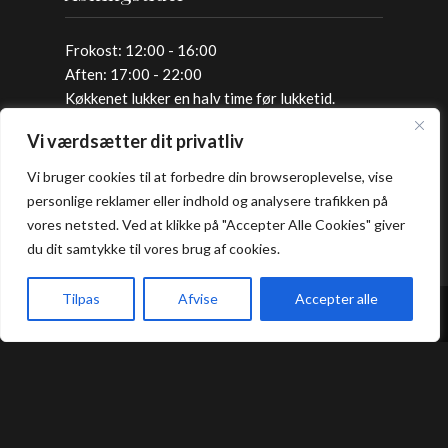
Frokost: 12:00 - 16:00
Aften: 17:00 - 22:00
Køkkenet lukker en halv time før lukketid.
Vi værdsætter dit privatliv
Allergi information
Vi bruger cookies til at forbedre din browseroplevelse, vise
personlige reklamer eller indhold og analysere trafikken på
Kontakt os hvis du har spørgsmål vedr.
vores netsted. Ved at klikke på "Accepter Alle Cookies" giver
allergene ingredienser i vores retter.
du dit samtykke til vores brug af cookies.
Tilpas
Afvise
Accepter alle
Bord Booking
Forside
Book bord
Takeaway
Kurv
Menu
Takeaway
Handelsbetingelser
Privatlivs- og cookiepolitik