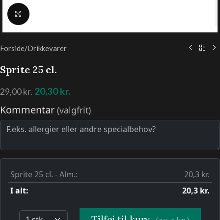
Klik for at forstørre
Forside
/
Drikkevarer
Sprite 25 cl.
20,30
kr.
29,00
kr.