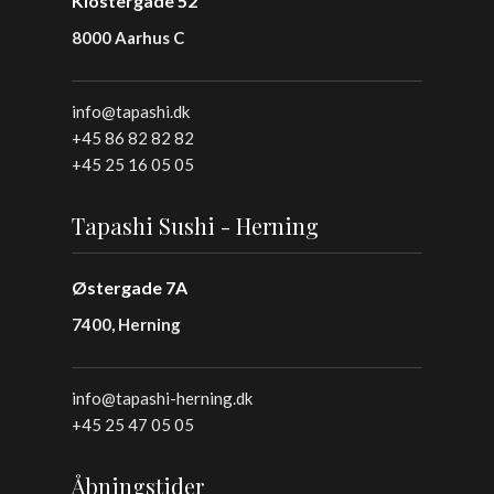
Klostergade 52
8000 Aarhus C
info@tapashi.dk
+45 86 82 82 82
+45 25 16 05 05
Tapashi Sushi - Herning
Østergade 7A
7400, Herning
info@tapashi-herning.dk
+45 25 47 05 05
Åbningstider