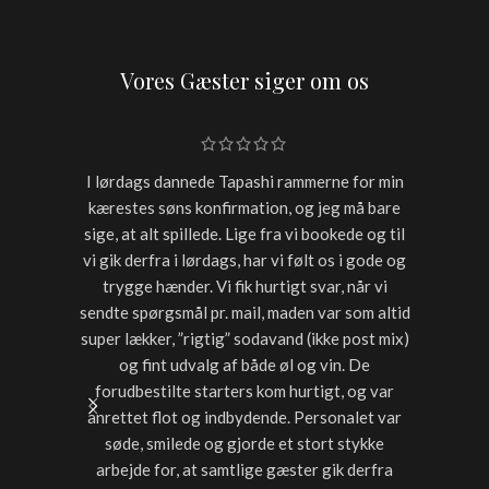
Vores Gæster siger om os
I lørdags dannede Tapashi rammerne for min
Skulle h
kærestes søns konfirmation, og jeg må bare
restaur
sige, at alt spillede. Lige fra vi bookede og til
for sen
vi gik derfra i lørdags, har vi følt os i gode og
starter
trygge hænder. Vi fik hurtigt svar, når vi
timer var
sendte spørgsmål pr. mail, maden var som altid
noget a
super lækker, ”rigtig” sodavand (ikke post mix)
med dri
og fint udvalg af både øl og vin. De
forudbestilte starters kom hurtigt, og var
anrettet flot og indbydende. Personalet var
søde, smilede og gjorde et stort stykke
arbejde for, at samtlige gæster gik derfra