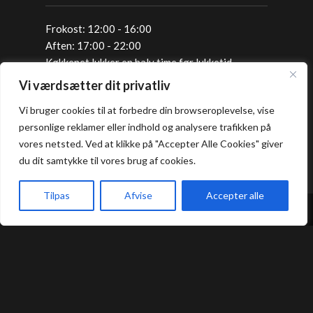
Frokost: 12:00 - 16:00
Aften: 17:00 - 22:00
Køkkenet lukker en halv time før lukketid.
Vi værdsætter dit privatliv
Allergi information
Vi bruger cookies til at forbedre din browseroplevelse, vise
personlige reklamer eller indhold og analysere trafikken på
vores netsted. Ved at klikke på "Accepter Alle Cookies" giver
Kontakt os hvis du har spørgsmål vedr.
du dit samtykke til vores brug af cookies.
allergene ingredienser i vores retter.
Tilpas
Afvise
Accepter alle
Bord Booking
Forside
Book bord
Takeaway
Kurv
Menu
Takeaway
Handelsbetingelser
Privatlivs- og cookiepolitik
Smileyrapport