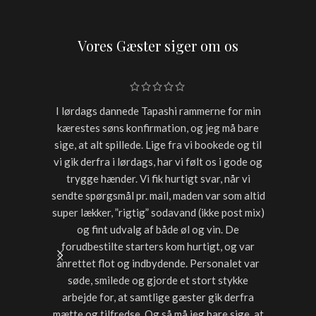
Vores Gæster siger om os
I lørdags dannede Tapashi rammerne for min
Skulle h
kærestes søns konfirmation, og jeg må bare
restaur
sige, at alt spillede. Lige fra vi bookede og til
for sen
vi gik derfra i lørdags, har vi følt os i gode og
starter
trygge hænder. Vi fik hurtigt svar, når vi
timer var
sendte spørgsmål pr. mail, maden var som altid
noget a
super lækker, ”rigtig” sodavand (ikke post mix)
med dri
og fint udvalg af både øl og vin. De
forudbestilte starters kom hurtigt, og var
anrettet flot og indbydende. Personalet var
søde, smilede og gjorde et stort stykke
arbejde for, at samtlige gæster gik derfra
mætte og tilfredse. Og så må jeg bare sige, at