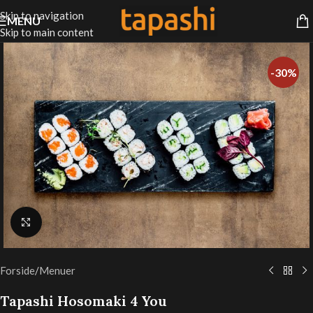
Skip to navigation
MENU
Skip to main content
-30%
Klik for at forstørre
Forside
/
Menuer
Tapashi Hosomaki 4 You