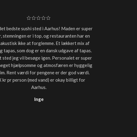
det bedste sushi sted i Aarhus! Maden er super
Super frisk sushi
, stemningen er i top, og restauranten har en
plejer at få, så
 akustisk ikke at forglemme. Et lækkert mix af
lækkert. Især sta
og tapas, som dog er en dansk udgave af tapas.
uden olie tilbag
t sted jeg vil besøge igen. Personalet er super
måde let lunet
meget hjælpsomme og atmosfæren er hyggelig
forhold til andre
tim. Rent værdi for pengene er der god værdi.
til 
 kr pr person (med vand) er okay billigt for
Aarhus.
Inge