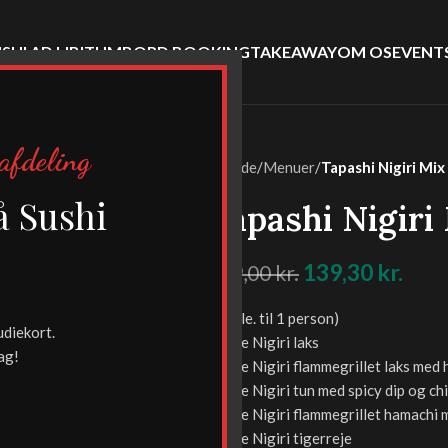
SHI AD LIBITUM
BORD BOOKING
TAKEAWAY
OM OS
EVENT
afdeling
Forside
/
Menuer
/
Tapashi Nigiri Mix
-30%
å Sushi
Tapashi Nigiri
!
139,30
kr.
199,00
kr.
(9 rulle. til 1 person)
udiekort.
1 rulle Nigiri laks
ag!
1 rulle Nigiri flammegrillet laks med
1 rulle Nigiri tun med spicy dip og chi
1 rulle Nigiri flammegrillet hamachi 
1 rulle Nigiri tigerreje