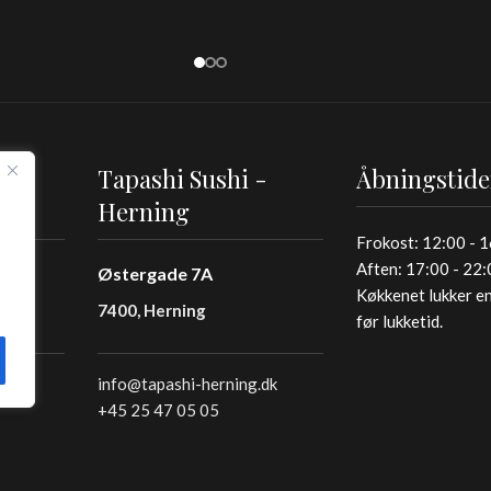
-
Tapashi Sushi -
Åbningstide
Herning
Frokost: 12:00 - 
Aften: 17:00 - 22
Østergade 7A
Køkkenet lukker en
7400, Herning
før lukketid.
info@tapashi-herning.dk
+45 25 47 05 05