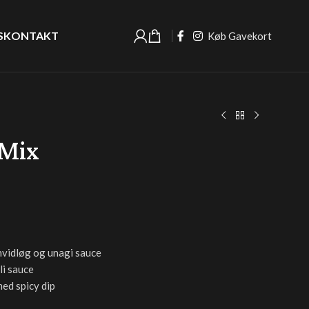
S
KONTAKT
Køb Gavekort
 Mix
 hvidløg og unagi sauce
li sauce
med spicy dip