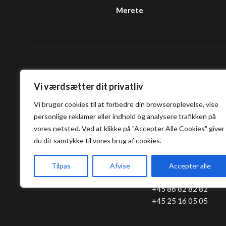
Merete
Tapashi Sushi 
Vi værdsætter dit privatliv
Aarhus
Vi bruger cookies til at forbedre din browseroplevelse, vise
personlige reklamer eller indhold og analysere trafikken på
Klostergade 52
vores netsted. Ved at klikke på "Accepter Alle Cookies" giver
du dit samtykke til vores brug af cookies.
8000 Aarhus C
Tilpas
Afvise
Accepter alle
info@tapashi.dk
+45 86 82 82 82
+45 25 16 05 05