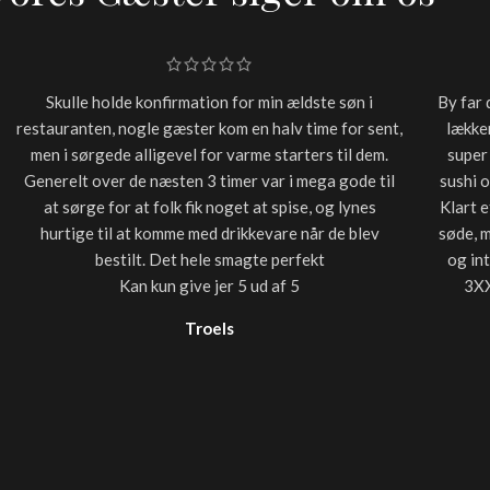
Skulle holde konfirmation for min ældste søn i
By far 
restauranten, nogle gæster kom en halv time for sent,
lækker
men i sørgede alligevel for varme starters til dem.
super
Generelt over de næsten 3 timer var i mega gode til
sushi 
at sørge for at folk fik noget at spise, og lynes
Klart e
hurtige til at komme med drikkevare når de blev
søde, 
bestilt. Det hele smagte perfekt
og in
Kan kun give jer 5 ud af 5
3XX
Troels