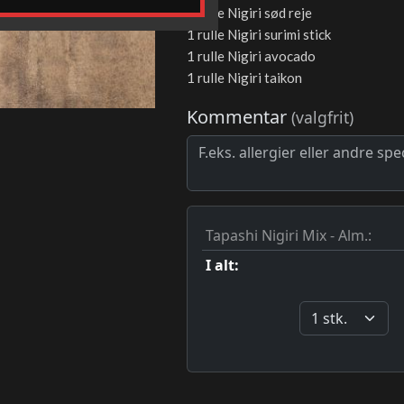
1 rulle Nigiri sød reje
1 rulle Nigiri surimi stick
1 rulle Nigiri avocado
1 rulle Nigiri taikon