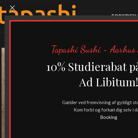
FORSIDE
SU
Tapashi Sushi - Aarhus 
10% Studierabat p
Ad Libitum
Gælder ved fremvisning af gyldigt st
Kom forbi og forkæl dig selv i d
Booking