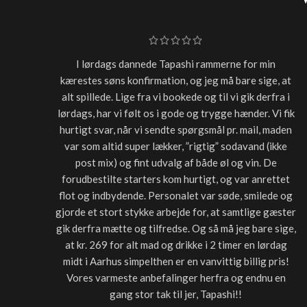
I lørdags dannede Tapashi rammerne for min
kærestes søns konfirmation, og jeg må bare sige, at
alt spillede. Lige fra vi bookede og til vi gik derfra i
lørdags, har vi følt os i gode og trygge hænder. Vi fik
hurtigt svar, når vi sendte spørgsmål pr. mail, maden
var som altid super lækker, ”rigtig” sodavand (ikke
post mix) og fint udvalg af både øl og vin. De
forudbestilte starters kom hurtigt, og var anrettet
flot og indbydende. Personalet var søde, smilede og
gjorde et stort stykke arbejde for, at samtlige gæster
gik derfra mætte og tilfredse. Og så må jeg bare sige,
at kr. 269 for alt mad og drikke i 2 timer en lørdag
midt i Aarhus simpelthen er en vanvittig billig pris!
Vores varmeste anbefalinger herfra og endnu en
gang stor tak til jer, Tapashi!!